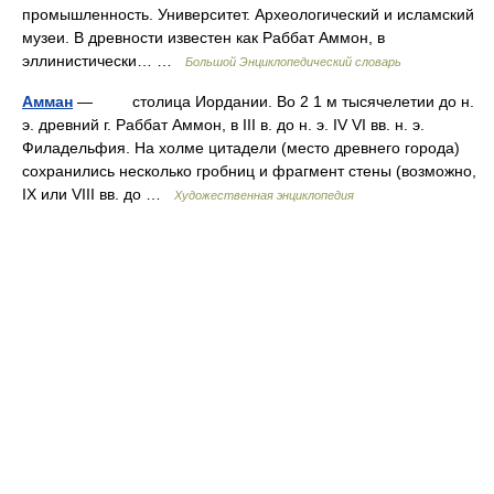
промышленность. Университет. Археологический и исламский
музеи. В древности известен как Раббат Аммон, в
эллинистически… …
Большой Энциклопедический словарь
Амман
— столица Иордании. Во 2 1 м тысячелетии до н.
э. древний г. Раббат Аммон, в III в. до н. э. IV VI вв. н. э.
Филадельфия. На холме цитадели (место древнего города)
сохранились несколько гробниц и фрагмент стены (возможно,
IX или VIII вв. до …
Художественная энциклопедия