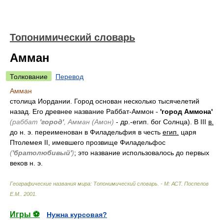
Топонимический словарь
Амман
Толкование
Перевод
Амман
столица Иордании. Город основан несколько тысячелетий
назад. Его древнее название Раббат-Аммон -
'город Аммона'
(раббат
'город'
, Амман (Амон)
- др.-егип. бог Солнца). В III
в.
до н. э. переименован в Филадельфия в честь
егип.
царя
Птолемея II, имевшего прозвище Филадельфос
(
'братолюбивый'
)
; это название использовалось до первых
веков н. э.
Географические названия мира: Топонимический словарь. - М: АСТ
.
Поспелов
Е.М.
.
2001
.
Игры ⚽
Нужна курсовая?