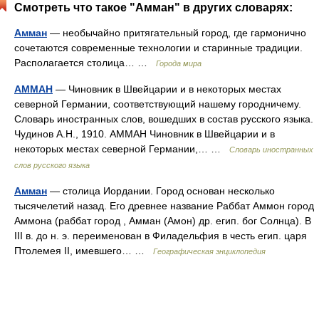
Смотреть что такое "Амман" в других словарях:
Амман
— необычайно притягательный город, где гармонично
сочетаются современные технологии и старинные традиции.
Располагается столица… …
Города мира
АММАН
— Чиновник в Швейцарии и в некоторых местах
северной Германии, соответствующий нашему городничему.
Словарь иностранных слов, вошедших в состав русского языка.
Чудинов А.Н., 1910. АММАН Чиновник в Швейцарии и в
некоторых местах северной Германии,… …
Словарь иностранных
слов русского языка
Амман
— столица Иордании. Город основан несколько
тысячелетий назад. Его древнее название Раббат Аммон город
Аммона (раббат город , Амман (Амон) др. егип. бог Солнца). В
III в. до н. э. переименован в Филадельфия в честь егип. царя
Птолемея II, имевшего… …
Географическая энциклопедия