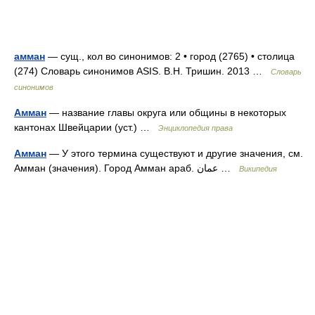
амман
— сущ., кол во синонимов: 2 • город (2765) • столица
(274) Словарь синонимов ASIS. В.Н. Тришин. 2013 …
Словарь
синонимов
Амман
— название главы округа или общины в некоторых
кантонах Швейцарии (уст.) …
Энциклопедия права
Амман
— У этого термина существуют и другие значения, см.
Амман (значения). Город Амман араб. عمان‎‎ …
Википедия